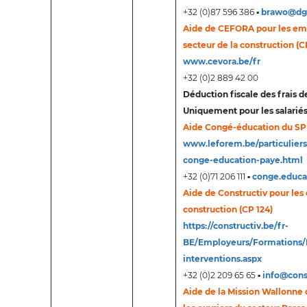
+32 (0)87 596 386 ▪
brawo@dg
Aide de CEFORA pour les em
secteur de la construction (C
www.cevora.be/fr
+32 (0)2 889 42 00
Déduction fiscale des frais 
Uniquement pour les salarié
Aide Congé-éducation du SP
www.leforem.be/particuliers
conge-education-paye.html
+32 (0)71 206 111 ▪
conge.educ
Aide de Constructiv pour les 
construction (CP 124)
https://constructiv.be/fr-
BE/Employeurs/Formations/
interventions.aspx
+32 (0)2 209 65 65 ▪
info@cons
Aide de la Mission Wallonne 