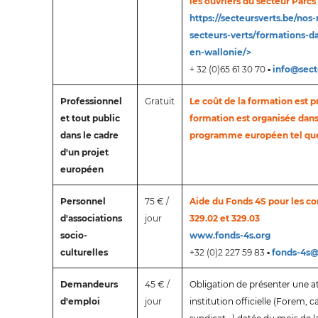
les ouvriers du secteur Parcs 
https://secteursverts.be/nos
secteurs-verts/formations-da
en-wallonie/>
+ 32 (0)65 61 30 70 ▪
info@sect
Professionnel
Gratuit
Le coût de la formation est p
et tout public
formation est organisée dans
dans le cadre
programme européen tel que
d'un projet
européen
Personnel
75 € /
Aide du Fonds 4S pour les co
d'associations
jour
329.02 et 329.03
socio-
www.fonds-4s.org
culturelles
+32 (0)2 227 59 83 ▪
fonds-4s@
Demandeurs
45 € /
Obligation de présenter une 
d'emploi
jour
institution officielle (Forem, c