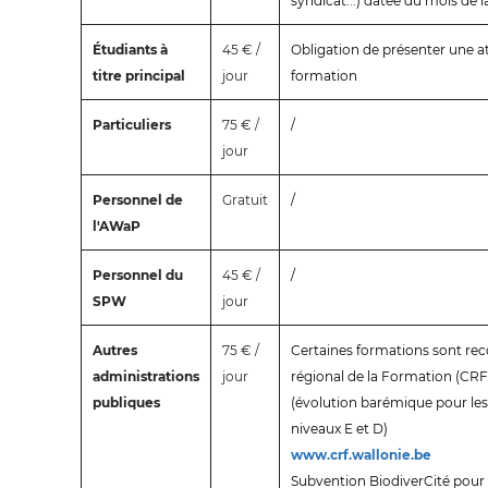
syndicat...) datée du mois de 
Étudiants à
45 € /
Obligation de présenter une at
titre principal
jour
formation
Particuliers
75 € /
/
jour
Personnel de
Gratuit
/
l'AWaP
Personnel du
45 € /
/
SPW
jour
Autres
75 € /
Certaines formations sont rec
administrations
jour
régional de la Formation (CRF
publiques
(évolution barémique pour l
niveaux E et D)
www.crf.wallonie.be
Subvention BiodiverCité pou