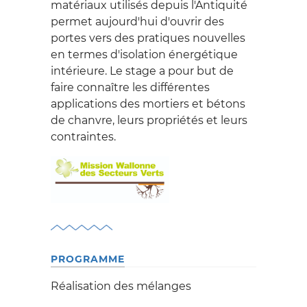
formation
matériaux utilisés depuis l'Antiquité
WALLONNE DU
Nos mécènes
permet aujourd'hui d'ouvrir des
Professionnels
PATRIMOINE
portes vers des pratiques nouvelles
Partenariat avec
Scolaires
en termes d'isolation énergétique
Prométhéa
intérieure. Le stage a pour but de
NOS MISSIONS
Services internationaux
faire connaître les différentes
applications des mortiers et bétons
Location auditorium de
de chanvre, leurs propriétés et leurs
Beez
contraintes.
ACTUALITÉS
VIDÉOS
BOUTIQUE EN
LIGNE
PROGRAMME
Réalisation des mélanges
L'AGENDA DU