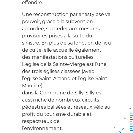
formation
effondré.
WALLONNE DU
Nos mécènes
Professionnels
Une reconstruction par anastylose va
PATRIMOINE
Partenariat avec
Scolaires
pouvoir, grâce à la subvention
Prométhéa
accordée, succéder aux mesures
NOS MISSIONS
Services internationaux
provisoires prises à la suite du
sinistre. En plus de sa fonction de lieu
Location auditorium de
de culte, elle accueille également
Beez
des manifestations culturelles.
L’église de la Sainte-Vierge est l’une
ACTUALITÉS
des trois églises classées (avec
l’église Saint-Amand et l’église Saint-
VIDÉOS
Maurice)
dans la Commune de Silly. Silly est
BOUTIQUE EN
aussi riche de nombreux circuits
pédestres balisées et réseaux vélo au
LIGNE
profit du tourisme durable et
respectueux de
L'AGENDA DU
l’environnement.