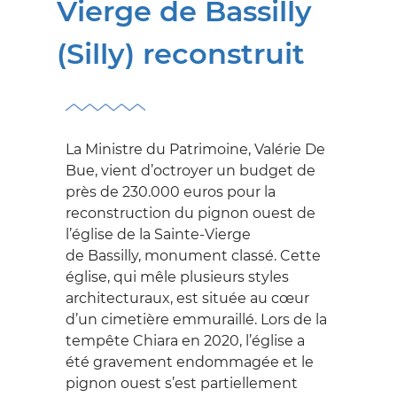
SUR LES PROCÉDURES
Vierge de Bassilly
Archéologie
SE
(Silly) reconstruit
Exemption des droits
DOCUMENTER
de succession, de
SUR LE PATRIMOINE
donation et de partage
Formulaires
Centres de
DÉCOUVRIR
La Ministre du Patrimoine, Valérie De
documentation
Protection du
Bue, vient d’octroyer un budget de
LE PATRIMOINE
Patrimoine
Inventaire du
près de 230.000 euros pour la
Patrimoine
Adoptons un
Restaurer
reconstruction du pignon ouest de
SE FORMER
monument
l’église de la Sainte-Vierge
Patrimoine classé,
Subsides
DANS LE DOMAINE DU
de Bassilly, monument classé. Cette
exceptionnel et
Archéoforum
PATRIMOINE
église, qui mêle plusieurs styles
mondial
Jeunesse
architecturaux, est située au cœur
Bourses, prix, concours
S'INVESTIR
Publications &
Journées du Patrimoine
d’un cimetière emmuraillé. Lors de la
et subventions...
Documentations
DANS LE PATRIMOINE
tempête Chiara en 2020, l’église a
International
Vidéos
été gravement endommagée et le
Alliance Patrimoine-
L'AGENCE
Nos Centres de
pignon ouest s’est partiellement
Emploi 2.0