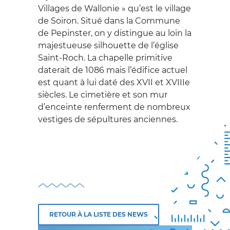
formation
WALLONNE DU
Villages de Wallonie » qu’est le village
Nos mécènes
Professionnels
de Soiron. Situé dans la Commune
PATRIMOINE
Partenariat avec
de Pepinster, on y distingue au loin la
Scolaires
Prométhéa
majestueuse silhouette de l’église
NOS MISSIONS
Saint-Roch. La chapelle primitive
Services internationaux
daterait de 1086 mais l’édifice actuel
Location auditorium de
est quant à lui daté des XVII et XVIIIe
Beez
siècles. Le cimetière et son mur
d’enceinte renferment de nombreux
ACTUALITÉS
vestiges de sépultures anciennes.
VIDÉOS
BOUTIQUE EN
LIGNE
RETOUR À LA LISTE DES NEWS
L'AGENDA DU