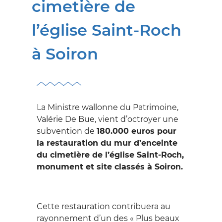
SUR LES PROCÉDURES
cimetière de
Archéologie
SE
l’église Saint-Roch
Exemption des droits
DOCUMENTER
de succession, de
à Soiron
SUR LE PATRIMOINE
donation et de partage
Formulaires
Centres de
DÉCOUVRIR
documentation
Protection du
LE PATRIMOINE
Patrimoine
Inventaire du
La Ministre wallonne du Patrimoine,
Patrimoine
Adoptons un
Restaurer
Valérie De Bue, vient d’octroyer une
SE FORMER
monument
subvention de
180.000 euros pour
Patrimoine classé,
Subsides
DANS LE DOMAINE DU
la restauration du mur d’enceinte
exceptionnel et
Archéoforum
PATRIMOINE
du cimetière de l’église Saint-Roch,
mondial
Jeunesse
monument et site classés à Soiron.
Bourses, prix, concours
S'INVESTIR
Publications &
Journées du Patrimoine
et subventions...
Documentations
DANS LE PATRIMOINE
International
Vidéos
Cette restauration contribuera au
Alliance Patrimoine-
L'AGENCE
Nos Centres de
rayonnement d’un des « Plus beaux
Emploi 2.0