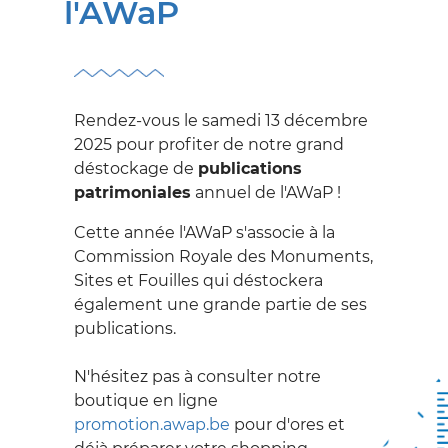
SUR LES PROCÉDURES
l'AWaP
Archéologie
SE
Exemption des droits
DOCUMENTER
de succession, de
SUR LE PATRIMOINE
donation et de partage
Rendez-vous le samedi 13 décembre
2025 pour profiter de notre grand
Formulaires
Centres de
DÉCOUVRIR
déstockage de
publications
documentation
Protection du
patrimoniales
annuel de l'AWaP !
LE PATRIMOINE
Patrimoine
Inventaire du
Cette année l'AWaP s'associe à la
Patrimoine
Adoptons un
Restaurer
SE FORMER
Commission Royale des Monuments,
monument
Patrimoine classé,
Subsides
DANS LE DOMAINE DU
Sites et Fouilles qui déstockera
exceptionnel et
Archéoforum
PATRIMOINE
également une grande partie de ses
mondial
Jeunesse
publications.
Bourses, prix, concours
S'INVESTIR
Publications &
Journées du Patrimoine
et subventions...
Documentations
N'hésitez pas à consulter notre
DANS LE PATRIMOINE
International
boutique en ligne
Vidéos
Alliance Patrimoine-
promotion.awap.be
pour d'ores et
L'AGENCE
Nos Centres de
Emploi 2.0