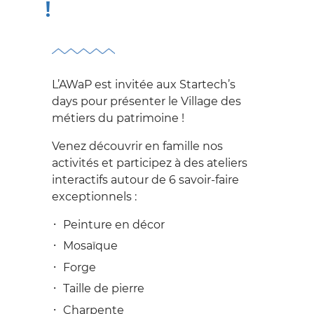
SUR LES PROCÉDURES
!
Archéologie
SE
Exemption des droits
DOCUMENTER
de succession, de
SUR LE PATRIMOINE
donation et de partage
L’AWaP est invitée aux Startech’s
days pour présenter le Village des
Formulaires
Centres de
DÉCOUVRIR
métiers du patrimoine !
documentation
Protection du
LE PATRIMOINE
Patrimoine
Venez découvrir en famille nos
Inventaire du
activités et participez à des ateliers
Patrimoine
Adoptons un
Restaurer
SE FORMER
interactifs autour de 6 savoir-faire
monument
Patrimoine classé,
Subsides
DANS LE DOMAINE DU
exceptionnels :
exceptionnel et
Archéoforum
PATRIMOINE
mondial
Peinture en décor
Jeunesse
Bourses, prix, concours
S'INVESTIR
Publications &
Mosaïque
Journées du Patrimoine
et subventions...
Documentations
Forge
DANS LE PATRIMOINE
International
Vidéos
Taille de pierre
Alliance Patrimoine-
L'AGENCE
Nos Centres de
Charpente
Emploi 2.0