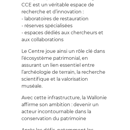
formation
WALLONNE DU
CCE est un véritable espace de
Nos mécènes
Professionnels
recherche et d’innovation :
PATRIMOINE
Partenariat avec
- laboratoires de restauration
Scolaires
Prométhéa
- réserves spécialisées
NOS MISSIONS
- espaces dédiés aux chercheurs et
Services internationaux
aux collaborations
Location auditorium de
Le Centre joue ainsi un rôle clé dans
Beez
l’écosystème patrimonial, en
ACTUALITÉS
assurant un lien essentiel entre
l’archéologie de terrain, la recherche
scientifique et la valorisation
VIDÉOS
muséale.
BOUTIQUE EN
Avec cette infrastructure, la Wallonie
affirme son ambition : devenir un
LIGNE
acteur incontournable dans la
conservation du patrimoine
L'AGENDA DU