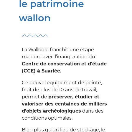
SUR LES PROCÉDURES
le patrimoine
Archéologie
SE
wallon
Exemption des droits
DOCUMENTER
de succession, de
SUR LE PATRIMOINE
donation et de partage
Formulaires
Centres de
DÉCOUVRIR
La Wallonie franchit une étape
documentation
Protection du
majeure avec l’inauguration du
LE PATRIMOINE
Patrimoine
Inventaire du
Centre de conservation et d’étude
Patrimoine
Adoptons un
Restaurer
(CCE) à Suarlée.
SE FORMER
monument
Patrimoine classé,
Subsides
DANS LE DOMAINE DU
Ce nouvel équipement de pointe,
exceptionnel et
Archéoforum
PATRIMOINE
fruit de plus de 10 ans de travail,
mondial
Jeunesse
permet de
préserver, étudier et
Bourses, prix, concours
S'INVESTIR
Publications &
valoriser des centaines de milliers
Journées du Patrimoine
et subventions...
Documentations
d’objets archéologiques
dans des
DANS LE PATRIMOINE
International
conditions optimales.
Vidéos
Alliance Patrimoine-
L'AGENCE
Nos Centres de
Bien plus qu’un lieu de stockage, le
Emploi 2.0